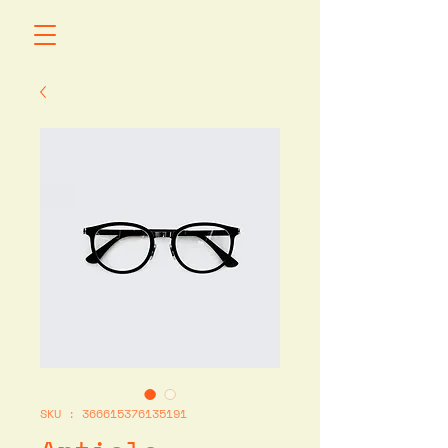
SKU : 366615376135191